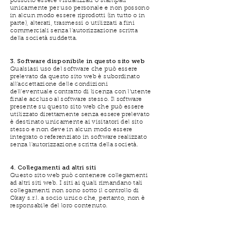
possono essere visualizzati o stampati
unicamente per uso personale e non possono
in alcun modo essere riprodotti (in tutto o in
parte), alterati, trasmessi o utilizzati a fini
commerciali senza l’autorizzazione scritta
della società suddetta.
3. Software disponibile in questo sito web
Qualsiasi uso del software che può essere
prelevato da questo sito web è subordinato
all’accettazione delle condizioni
dell’eventuale contratto di licenza con l’utente
finale accluso al software stesso. Il software
presente su questo sito web che può essere
utilizzato direttamente senza essere prelevato
è destinato unicamente ai visitatori del sito
stesso e non deve in alcun modo essere
integrato o referenziato in software realizzato
senza l’autorizzazione scritta della società.
4. Collegamenti ad altri siti
Questo sito web può contenere collegamenti
ad altri siti web. I siti ai quali rimandano tali
collegamenti non sono sotto il controllo di
Okay s.r.l. a socio unico che, pertanto, non è
responsabile del loro contenuto.