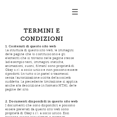
TERMINI E
CONDIZIONI
1. Contenuti di questo sito web
La struttura di questo sito web, le immagini
delle pagine che lo costituiscono e gli
elementi che si trovano nelle pagine stesse
(ad esempio testi, immagini statiche,
animazioni, suoni, filmati) sono proprietà di
Okay s.r.l. a socio unico e non possono essere
riprodotti (in tutto o in parte) o trasmessi
senza l’autorizzazione scritta della società
suddetta. La precedente limitazione si applica
anche alla descrizione in formato HTML delle
pagine del sito.
2. Documenti disponibili in questo sito web
I documenti che sono disponibili e possono
essere prelevati da questo sito web sono
proprietà di Okay s.r.l. a socio unico. Essi